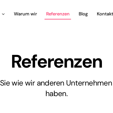
Warum wir
Referenzen
Blog
Kontak
Referenzen
sites
Online Werb
ert auf
Skalierbare, rentable u
 Sie wie wir anderen Unternehmen
ngewinnung und
zielgruppenorientierte 
taufnahme.
Werbung
haben.